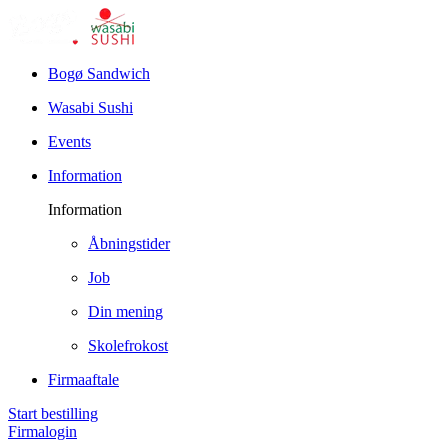
Bogø Sandwich
Wasabi Sushi
Events
Information
Information
Åbningstider
Job
Din mening
Skolefrokost
Firmaaftale
Start bestilling
Firmalogin