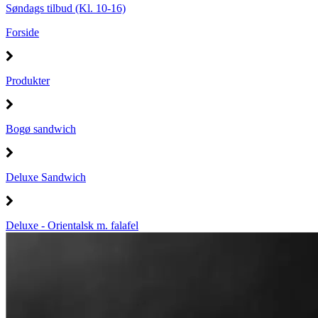
Søndags tilbud (Kl. 10-16)
Forside
Produkter
Bogø sandwich
Deluxe Sandwich
Deluxe - Orientalsk m. falafel