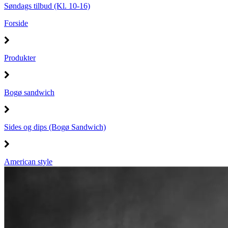
Søndags tilbud (Kl. 10-16)
Forside
Produkter
Bogø sandwich
Sides og dips (Bogø Sandwich)
American style