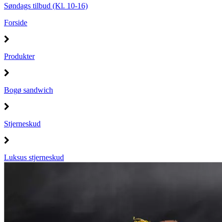
Søndags tilbud (Kl. 10-16)
Forside
Produkter
Bogø sandwich
Stjerneskud
Luksus stjerneskud